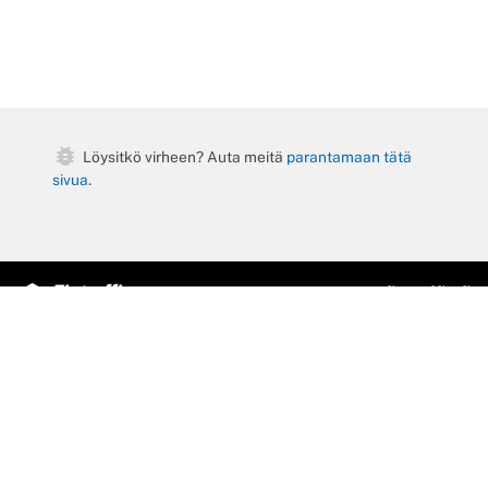
bug_report
Löysitkö virheen? Auta meitä
parantamaan tätä
sivua
.
fintraffic.fi
Liikennetilanne
Fintraffic Mobiili
Palauteväylä
Junalähdöt
Fintraffic Sky