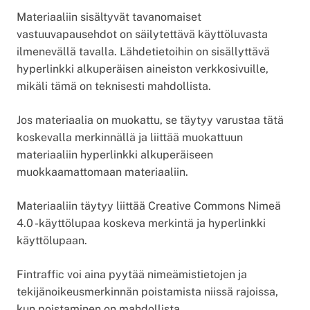
Materiaaliin sisältyvät tavanomaiset
vastuuvapausehdot on säilytettävä käyttöluvasta
ilmenevällä tavalla. Lähdetietoihin on sisällyttävä
hyperlinkki alkuperäisen aineiston verkkosivuille,
mikäli tämä on teknisesti mahdollista.
Jos materiaalia on muokattu, se täytyy varustaa tätä
koskevalla merkinnällä ja liittää muokattuun
materiaaliin hyperlinkki alkuperäiseen
muokkaamattomaan materiaaliin.
Materiaaliin täytyy liittää Creative Commons Nimeä
4.0 -käyttölupaa koskeva merkintä ja hyperlinkki
käyttölupaan.
Fintraffic voi aina pyytää nimeämistietojen ja
tekijänoikeusmerkinnän poistamista niissä rajoissa,
kun poistaminen on mahdollista.