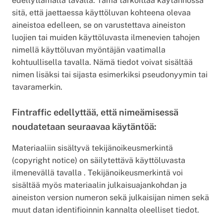
edellyttämällä tavalla. Tämä tarkoittaa käytännössä
sitä, että jaettaessa käyttöluvan kohteena olevaa
aineistoa edelleen, se on varustettava aineiston
luojien tai muiden käyttöluvasta ilmenevien tahojen
nimellä käyttöluvan myöntäjän vaatimalla
kohtuullisella tavalla. Nämä tiedot voivat sisältää
nimen lisäksi tai sijasta esimerkiksi pseudonyymin tai
tavaramerkin.
Fintraffic edellyttää, että nimeämisessä
noudatetaan seuraavaa käytäntöä:
Materiaaliin sisältyvä tekijänoikeusmerkintä
(copyright notice) on säilytettävä käyttöluvasta
ilmenevällä tavalla . Tekijänoikeusmerkintä voi
sisältää myös materiaalin julkaisuajankohdan ja
aineiston version numeron sekä julkaisijan nimen sekä
muut datan identifioinnin kannalta oleelliset tiedot.