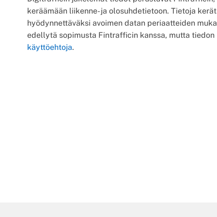
keräämään liikenne- ja olosuhdetietoon. Tietoja kerät
hyödynnettäväksi avoimen datan periaatteiden mukai
edellytä sopimusta Fintrafficin kanssa, mutta tiedo
käyttöehtoja
.