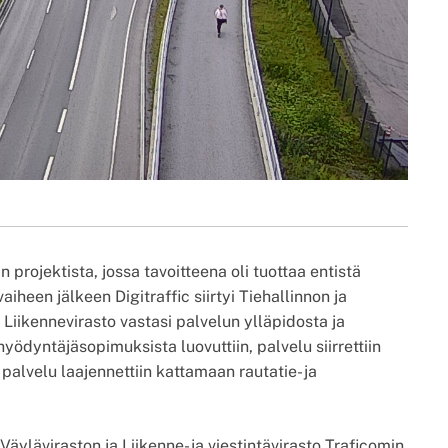
 projektista, jossa tavoitteena oli tuottaa entistä
heen jälkeen Digitraffic siirtyi Tiehallinnon ja
ikennevirasto vastasi palvelun ylläpidosta ja
hyödyntäjäsopimuksista luovuttiin, palvelu siirrettiin
a palvelu laajennettiin kattamaan rautatie- ja
 Väyläviraston ja Liikenne- ja viestintävirasto Traficomin