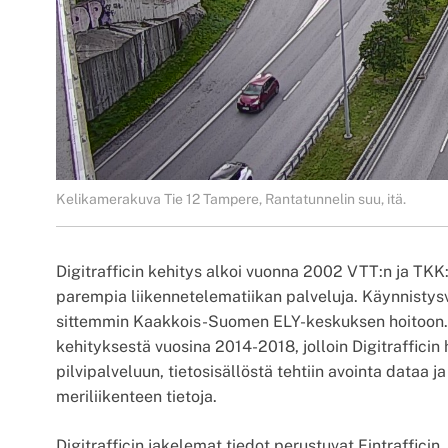
Kelikamerakuva Tie 12 Tampere, Rantatunnelin suu, itä.
Digitrafficin kehitys alkoi vuonna 2002 VTT:n ja TKK:n
parempia liikennetelematiikan palveluja. Käynnistysvai
sittemmin Kaakkois-Suomen ELY-keskuksen hoitoon. Li
kehityksestä vuosina 2014-2018, jolloin Digitrafficin 
pilvipalveluun, tietosisällöstä tehtiin avointa dataa j
meriliikenteen tietoja.
Digitrafficin jakelemat tiedot perustuvat Fintrafficin,