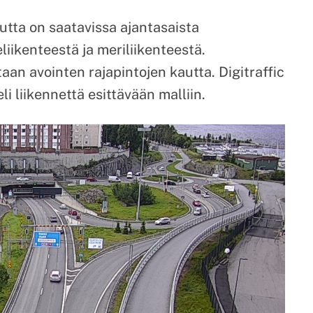
autta on saatavissa ajantasaista
liikenteestä ja meriliikenteestä.
taan avointen rajapintojen kautta. Digitraffic
li liikennettä esittävään malliin.