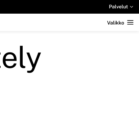
Palvelut
Valikko
tely