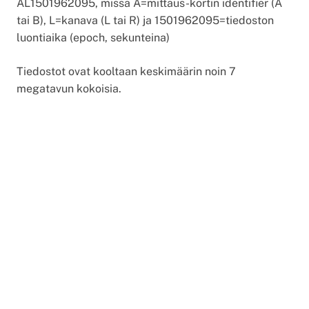
AL1501962095, missä A=mittaus-kortin identifier (A
tai B), L=kanava (L tai R) ja 1501962095=tiedoston
luontiaika (epoch, sekunteina)
Tiedostot ovat kooltaan keskimäärin noin 7
megatavun kokoisia.