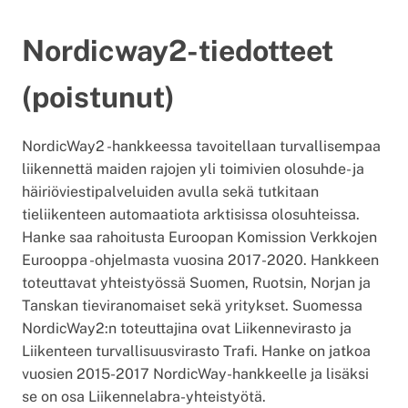
Nordicway2-tiedotteet
(poistunut)
NordicWay2 -hankkeessa tavoitellaan turvallisempaa
liikennettä maiden rajojen yli toimivien olosuhde- ja
häiriöviestipalveluiden avulla sekä tutkitaan
tieliikenteen automaatiota arktisissa olosuhteissa.
Hanke saa rahoitusta Euroopan Komission Verkkojen
Eurooppa -ohjelmasta vuosina 2017-2020. Hankkeen
toteuttavat yhteistyössä Suomen, Ruotsin, Norjan ja
Tanskan tieviranomaiset sekä yritykset. Suomessa
NordicWay2:n toteuttajina ovat Liikennevirasto ja
Liikenteen turvallisuusvirasto Trafi. Hanke on jatkoa
vuosien 2015-2017 NordicWay-hankkeelle ja lisäksi
se on osa Liikennelabra-yhteistyötä.