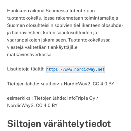
Hankkeen aikana Suomessa toteutetaan
tuotantokokeilu, jossa rakennetaan toimintamalleja
Suomen olosuhteisiin sopivien tieliikenteen olosuhde-
ja häiriöviestien, kuten sääolosuhteiden ja
vaaranpaikojen jakamiseen. Tuotantokokeilussa
viestejä välitetään tienkäyttäjille
matkaviestiverkossa.
Lisätietoja täältä:
https://www.nordicway.net
Tietojen lähde: <author> / NordicWay2, CC 4.0 BY
esimerkiksi: Tietojen lähde: InfoTripla Oy /
NordicWay2, CC 4.0 BY
Siltojen värähtelytiedot