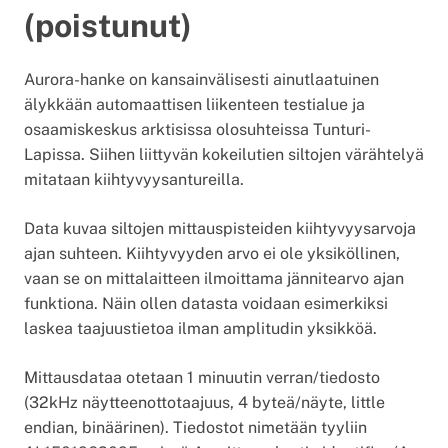
(poistunut)
Aurora-hanke on kansainvälisesti ainutlaatuinen
älykkään automaattisen liikenteen testialue ja
osaamiskeskus arktisissa olosuhteissa Tunturi-
Lapissa. Siihen liittyvän kokeilutien siltojen värähtelyä
mitataan kiihtyvyysantureilla.
Data kuvaa siltojen mittauspisteiden kiihtyvyysarvoja
ajan suhteen. Kiihtyvyyden arvo ei ole yksiköllinen,
vaan se on mittalaitteen ilmoittama jännitearvo ajan
funktiona. Näin ollen datasta voidaan esimerkiksi
laskea taajuustietoa ilman amplitudin yksikköä.
Mittausdataa otetaan 1 minuutin verran/tiedosto
(32kHz näytteenottotaajuus, 4 byteä/näyte, little
endian, binäärinen). Tiedostot nimetään tyyliin